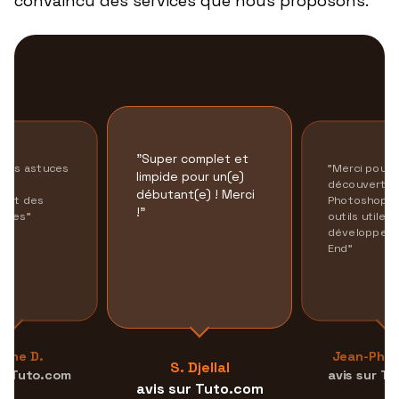
convaincu des services que nous proposons.
"
Super complet et
nes astuces
"
Merci pour l
limpide pour un(e)
éer
découverte 
débutant(e) ! Merci
ment des
Photoshop e
!
"
phies
"
outils utiles
développeur 
End
"
rine D.
Jean-Phili
S. Djellal
ur Tuto.com
avis sur T
avis sur Tuto.com