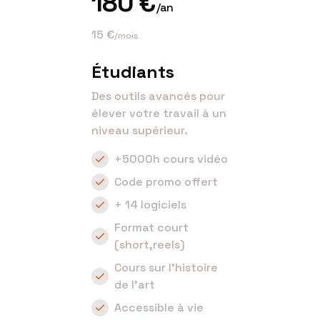
180 €
/an
15 €
/mois
Étudiants
Des outils avancés pour
élever votre travail à un
niveau supérieur.
+5000h cours vidéo
Code promo offert
+ 14 logiciels
Format court
(short,reels)
Cours sur l'histoire
de l'art
Accessible à vie