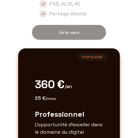
PSD, AI, ID, AE
Partage illimité
Je le veux
POPULAIRE
360 €
/an
25 €
/mois
Professionnel
L'opportunité d'exceller dans
le domaine du digital